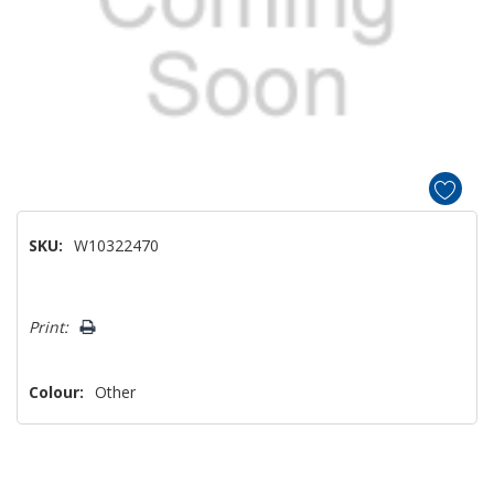
SKU:
W10322470
Hurry!
Print:
Only
left
Colour:
Other