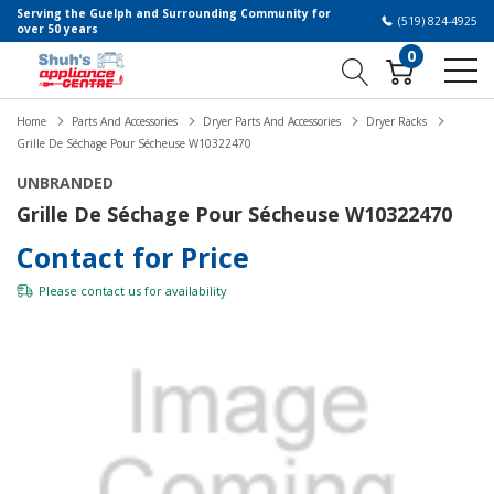
Serving the Guelph and Surrounding Community for
(519) 824-4925
over 50 years
0
Home
Parts And Accessories
Dryer Parts And Accessories
Dryer Racks
Grille De Séchage Pour Sécheuse W10322470
UNBRANDED
Grille De Séchage Pour Sécheuse W10322470
Contact for Price
Please
contact us
for availability